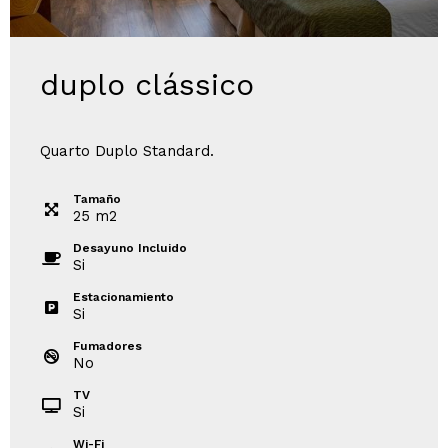
duplo clássico
Quarto Duplo Standard.
Tamaño
25
m
2
Desayuno Incluido
Si
Estacionamiento
Si
Fumadores
No
TV
Si
Wi-Fi